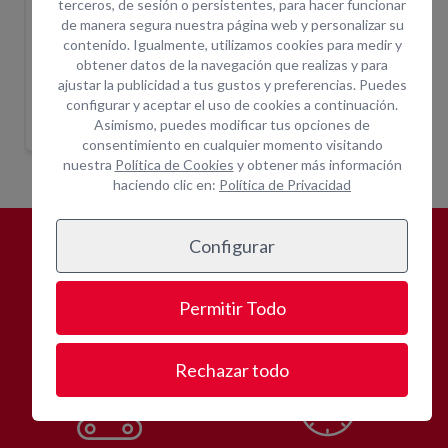
terceros, de sesión o persistentes, para hacer funcionar
de manera segura nuestra página web y personalizar su
contenido. Igualmente, utilizamos cookies para medir y
obtener datos de la navegación que realizas y para
ajustar la publicidad a tus gustos y preferencias. Puedes
NA AHOYADORA 1000MM
BARRENA STD Ø150X1200MM
BARRENA STD Ø250X1200M
BARR
configurar y aceptar el uso de cookies a continuación.
Indique ubicación
Indique ubicación
para mostrar
para mostrar
Asimismo, puedes modificar tus opciones de
precios
precios
consentimiento en cualquier momento visitando
nuestra
Política de Cookies
y obtener más información
haciendo clic en:
Política de Privacidad
Configurar
¿POR QUÉ
ALQUILAR CON
OPEIN?
Permitir Todo
Rechazar todo