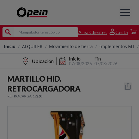
Área Clientes
Cesta
Inicio
/
ALQUILER
/
Movimiento de tierra
/
Implementos MT
/
Inicio
Fin
Ubicación
07/08/2026
07/08/2026
MARTILLO HID.
RETROCARGADORA
RETROCARGA.12@0