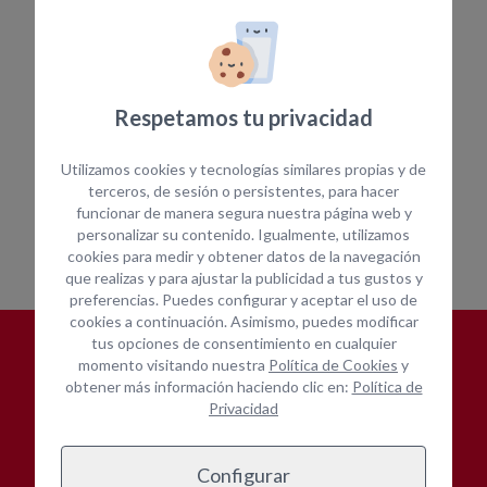
Herramienta profesional y
Cot
más
maquinaria pequeña para
ins
profesionales, instaladores,
exp
autónomos, reformistas en el
Puerto de Las Palmas de Gran
Respetamos tu privacidad
Canaria
Utilizamos cookies y tecnologías similares propias y de
terceros, de sesión o persistentes, para hacer
funcionar de manera segura nuestra página web y
personalizar su contenido. Igualmente, utilizamos
cookies para medir y obtener datos de la navegación
que realizas y para ajustar la publicidad a tus gustos y
preferencias. Puedes configurar y aceptar el uso de
cookies a continuación. Asimismo, puedes modificar
tus opciones de consentimiento en cualquier
¿POR QUÉ
ALQUILAR CON
momento visitando nuestra
Política de Cookies
y
obtener más información haciendo clic en:
Política de
OPEIN?
Privacidad
Configurar