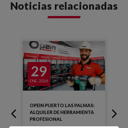
Noticias relacionadas
29
ENE. 2026
NOV
OPEIN PUERTO LAS PALMAS:
OP
AS
ALQUILER DE HERRAMIENTA
NU
PROFESIONAL
TU