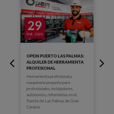
29
ENE. 2026
NOV
OPEIN PUERTO LAS PALMAS:
OP
AS
ALQUILER DE HERRAMIENTA
NU
PROFESIONAL
TU
Herramienta profesional y
Cot
más
maquinaria pequeña para
ins
profesionales, instaladores,
exp
autónomos, reformistas en el
Puerto de Las Palmas de Gran
Canaria