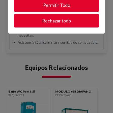
asesor le confirmará disponibilidad.
Permitir Todo
¿Cuántas horas incluye el alquiler?
+ info
¿Por qué alquilar en Opein?
Rechazar todo
Trabajamos primeras marcas del mercado.
Más de 200 empleados para darte el soporte que
necesitas.
Asistencia técnica in situ y servicio de combustible.
Equipos Relacionados
Baño WC Portátil
MODULO 6 M DIAFANO
BAQUIMIC.01
CAS6MDIA.01