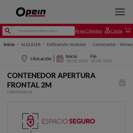
Área Clientes
Cesta
Inicio
/
ALQUILER
/
Edificación modular
/
Contenedor - Almac
Inicio
Fin
Ubicación
08/08/2026
08/08/2026
CONTENEDOR APERTURA
FRONTAL 2M
CONTEN2M.01