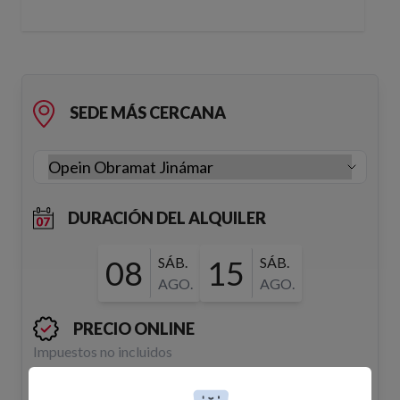
SEDE MÁS CERCANA
DURACIÓN DEL ALQUILER
08
SÁB.
15
SÁB.
AGO.
AGO.
PRECIO ONLINE
Impuestos no incluidos
Indique ubicación para mostrar precios