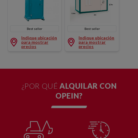
Best seller
Best seller
Baño WC Portátil
MODULO 6 M DIAFANO
Indique ubicación
Indique ubicación
para mostrar
para mostrar
precios
precios
¿POR QUÉ
ALQUILAR CON
OPEIN?