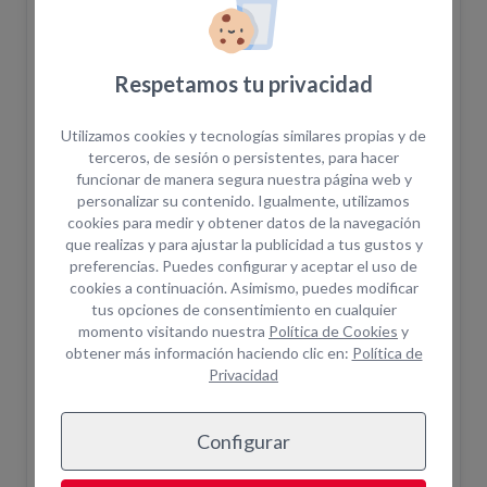
CÓDIGO PROMOCIONAL
Respetamos tu privacidad
Aplicar
Utilizamos cookies y tecnologías similares propias y de
terceros, de sesión o persistentes, para hacer
funcionar de manera segura nuestra página web y
personalizar su contenido. Igualmente, utilizamos
Realizar pedido
cookies para medir y obtener datos de la navegación
que realizas y para ajustar la publicidad a tus gustos y
preferencias. Puedes configurar y aceptar el uso de
cookies a continuación. Asimismo, puedes modificar
Añadir a la cesta
tus opciones de consentimiento en cualquier
momento visitando nuestra
Política de Cookies
y
obtener más información haciendo clic en:
Política de
Privacidad
Disponibilidad
Configurar
El pedido en la web no confirma la disponibilidad
del equipo. Una vez realizada la solicitud un