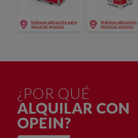
Dep combust trnsp 3000 l
Dep combust trnsp vac
Indique ubicación para
Indique ubicación
mostrar precios
mostrar precios
¿POR QUÉ
ALQUILAR CON
OPEIN?