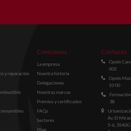
Conócenos
Contacto
Opein Cana
La empresa
002
o y reparación
Nuestra historia
Opein Madr
Delegaciones
10 00
ombustible
Nuestras marcas
Formación
Premios y certificados
38
Consumibles
FAQs
Urbanizació
Av. El Mira
Sectores
5-6, 35400 
Blog