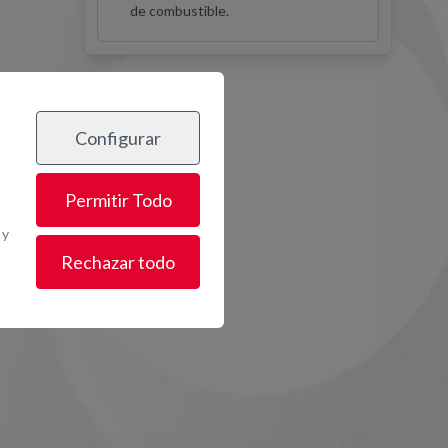
de combustible.
Configurar
os
Permitir Todo
 y
Rechazar todo