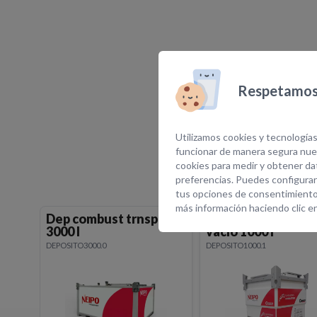
Respetamos 
E
Utilizamos cookies y tecnologías
funcionar de manera segura nues
cookies para medir y obtener dat
preferencias. Puedes configurar
tus opciones de consentimiento
más información haciendo clic e
Dep combust trnsp
Dep combust trns
3000 l
vacío 1000 l
DEPOSITO3000.0
DEPOSITO1000.1