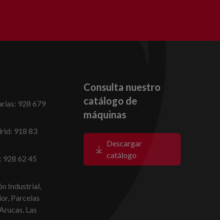
Consulta nuestro
catálogo de
rias: 928 679
máquinas
id: 918 83
Descargar
catálogo
: 928 62 45
n Industrial,
dor, Parcelas
Arucas, Las