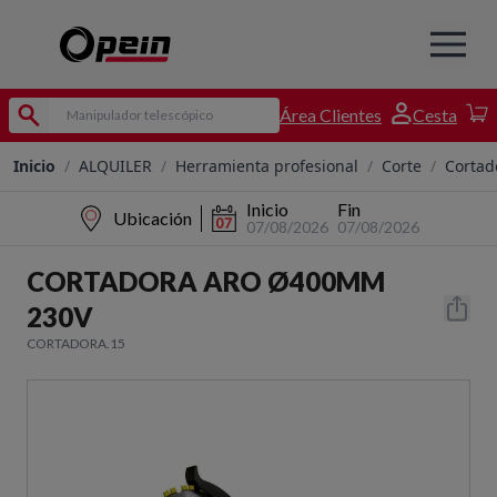
Área Clientes
Cesta
Inicio
/
ALQUILER
/
Herramienta profesional
/
Corte
/
Cortad
Inicio
Fin
Ubicación
07/08/2026
07/08/2026
CORTADORA ARO Ø400MM
230V
CORTADORA.15