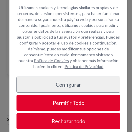
El pedido en la web no confirma la disponibilidad
del equipo. Una vez realizada la solicitud un
Utilizamos cookies y tecnologías similares propias y de
asesor le confirmará disponibilidad.
terceros, de sesión o persistentes, para hacer funcionar
de manera segura nuestra página web y personalizar su
¿Cuántas horas incluye el alquiler?
+ info
contenido. Igualmente, utilizamos cookies para medir y
¿Por qué alquilar en Opein?
obtener datos de la navegación que realizas y para
ajustar la publicidad a tus gustos y preferencias. Puedes
Trabajamos primeras marcas del mercado.
configurar y aceptar el uso de cookies a continuación.
Más de 200 empleados para darte el soporte que
Asimismo, puedes modificar tus opciones de
necesitas.
consentimiento en cualquier momento visitando
nuestra
Política de Cookies
y obtener más información
Asistencia técnica in situ y servicio de combustible.
haciendo clic en:
Política de Privacidad
Configurar
Equipos Relacionados
Permitir Todo
M
CORTADORA DE CADENA
CORTADORA MANUAL
CORTA
Rechazar todo
400MM
Ø350M
CORTADORA.17
CORTADORA.10
CORTAD