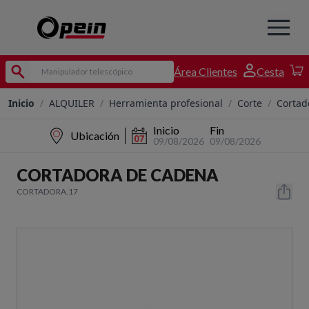
Área Clientes
Cesta
Inicio
/
ALQUILER
/
Herramienta profesional
/
Corte
/
Cortad
Inicio
Fin
Ubicación
09/08/2026
09/08/2026
CORTADORA DE CADENA
CORTADORA.17