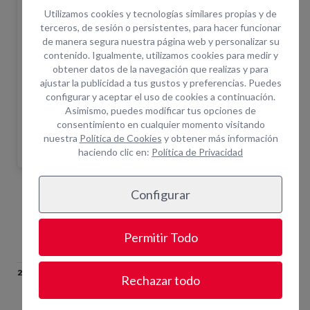
del equipo. Una vez realizada la solicitud un
Utilizamos cookies y tecnologías similares propias y de
asesor le confirmará disponibilidad.
terceros, de sesión o persistentes, para hacer funcionar
de manera segura nuestra página web y personalizar su
¿Cuántas horas incluye el alquiler?
+ info
contenido. Igualmente, utilizamos cookies para medir y
¿Por qué alquilar en Opein?
obtener datos de la navegación que realizas y para
ajustar la publicidad a tus gustos y preferencias. Puedes
Trabajamos primeras marcas del mercado.
configurar y aceptar el uso de cookies a continuación.
Más de 200 empleados para darte el soporte que
Asimismo, puedes modificar tus opciones de
necesitas.
consentimiento en cualquier momento visitando
Asistencia técnica in situ y servicio de combustible.
nuestra
Política de Cookies
y obtener más información
haciendo clic en:
Política de Privacidad
Configurar
Equipos Relacionados
Permitir Todo
M
CORTADORA DE CADENA
CORTADORA MANUAL
CORTA
Rechazar todo
400MM
Ø350M
CORTADORA.17
CORTADORA.10
CORTAD