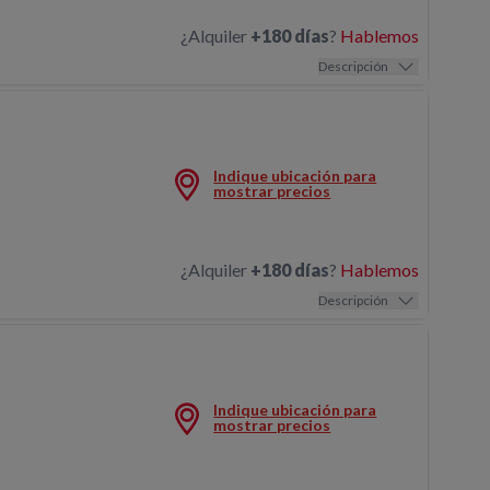
¿Alquiler
+180 días
?
Hablemos
Descripción
Indique ubicación para
MEZCLADOR CONTINUO MORTERO 6
mostrar precios
¿Alquiler
+180 días
?
Hablemos
Descripción
Indique ubicación para
BATIDORA ELÉCTRICA MONOFÁSICA
mostrar precios