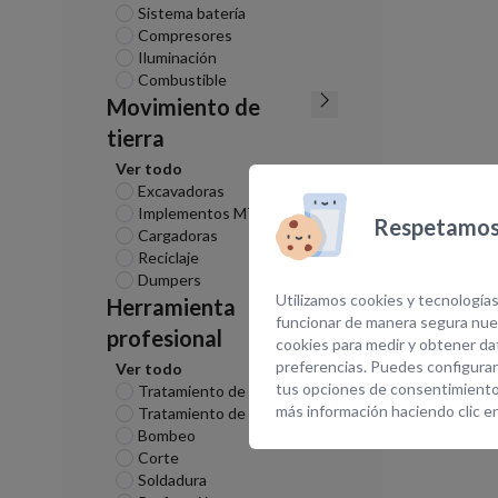
Sistema batería
Compresores
Iluminación
Combustible
Movimiento de
tierra
Ver todo
Excavadoras
Implementos MT
Respetamos 
Cargadoras
Reciclaje
Dumpers
Utilizamos cookies y tecnologías
Herramienta
funcionar de manera segura nues
profesional
cookies para medir y obtener dat
preferencias. Puedes configurar
Ver todo
tus opciones de consentimiento
Tratamiento de superficies
más información haciendo clic e
Tratamiento de aire
Bombeo
Corte
Soldadura