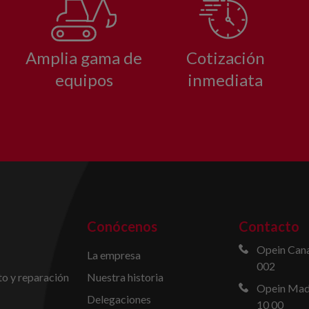
Amplia gama de
Cotización
equipos
inmediata
Conócenos
Contacto
Opein Cana
La empresa
002
o y reparación
Nuestra historia
Opein Madr
Delegaciones
10 00