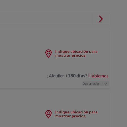
Indique ubicación para
MEZCLADOR CUBILOTE 50L
mostrar precios
¿Alquiler
+180 días
?
Hablemos
Descripción
Indique ubicación para
MEZCLADOR HASTA 160MM 1,60KW
mostrar precios