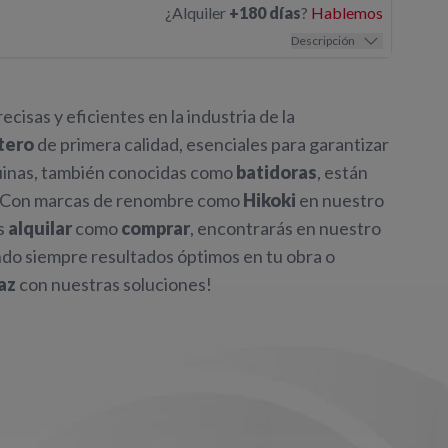
¿Alquiler
+180 días
?
Hablemos
Descripción
isas y eficientes en la industria de la
tero
de primera calidad, esenciales para garantizar
uinas, también conocidas como
batidoras
, están
o. Con marcas de renombre como
Hikoki
en nuestro
as
alquilar
como
comprar
, encontrarás en nuestro
ndo siempre resultados óptimos en tu obra o
az
con nuestras soluciones!