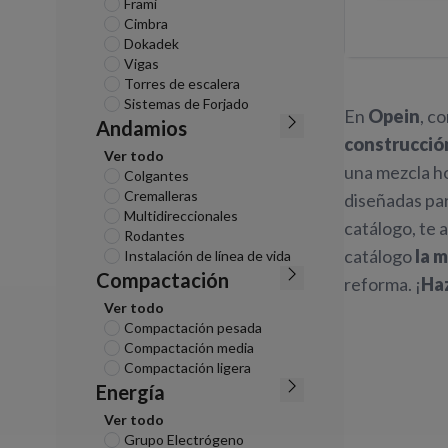
Frami
Cimbra
Dokadek
Vigas
Torres de escalera
Sistemas de Forjado
En
Opein
, c
Andamios
construcció
Ver todo
una mezcla 
Colgantes
Cremalleras
diseñadas pa
Multidireccionales
catálogo, te
Rodantes
catálogo
la 
Instalación de línea de vida
Compactación
reforma. ¡
Haz
Ver todo
Compactación pesada
Compactación media
Compactación ligera
Energía
Ver todo
Grupo Electrógeno