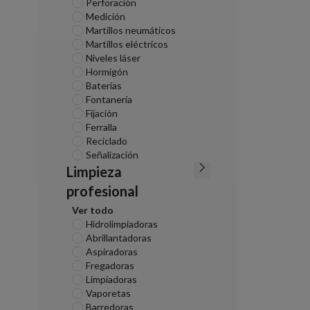
Perforación
Medición
Martillos neumáticos
Martillos eléctricos
Niveles láser
Hormigón
Baterías
Fontanería
Fijación
Ferralla
Reciclado
Señalización
Limpieza
profesional
Ver todo
Hidrolimpiadoras
Abrillantadoras
Aspiradoras
Fregadoras
Limpiadoras
Vaporetas
Barredoras