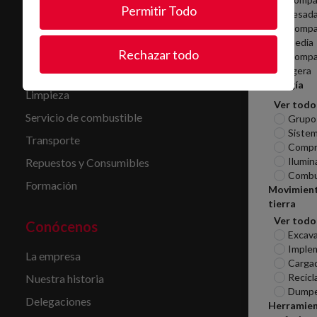
Permitir Todo
pesad
Servicios
Compa
media
Alquiler
Rechazar todo
Compa
ligera
Mantenimiento y reparación
Energía
Limpieza
Ver todo
Servicio de combustible
Grupo
Sistem
Transporte
Compr
Ilumin
Repuestos y Consumibles
Combu
Formación
Movimien
tierra
Ver todo
Conócenos
Excav
Imple
La empresa
Carga
Recicl
Nuestra historia
Dumpe
Delegaciones
Herramie