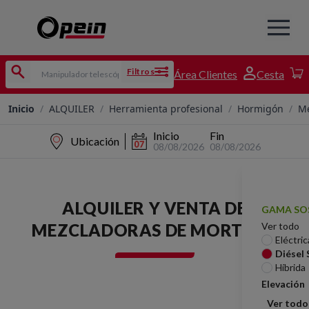
Filtros
Área Clientes
Cesta
Inicio
/
ALQUILER
/
Herramienta profesional
/
Hormigón
/
Me
Inicio
Fin
Ubicación
08/08/2026
08/08/2026
ALQUILER Y VENTA DE
GAMA SO
MEZCLADORAS DE MORTERO
Ver todo
Eléctric
Diésel
Híbrida
Elevación
Ver todo