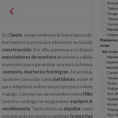
Articu
Telesc
Oruga
Tijera
Cesta
Mástil
En
Opein
, comprendemos la importancia de contar con
Unipe
Manipulac
herramientas precisas y eficientes en la industria de la
carga
construcción
. Por ello, ponemos a tu disposición
Ver todo
mezcladoras de mortero
de primera calidad,
Manip
Imple
esenciales para garantizar una mezcla homogénea de
manute
cemento, mortero y hormigón
. Estas máquinas,
Carreti
Tanqu
también conocidas como
batidoras
, están diseñadas
Grúas
para adaptarse a diversos proyectos y volúmenes de
Polipa
trabajo. Con marcas de renombre como
Hikoki
en
Sist. 
Apilad
nuestro catálogo, te aseguramos
equipos de alto
Arrast
rendimiento
. Tanto si buscas
alquilar
como
comprar
,
Transp
Sist. H
encontrarás en nuestro catálogo
la mezcladora