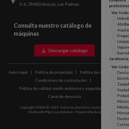
5-6, 35400 Arucas, Las Palmas
profesiona
Ver todo
Hidrol
Abrill
Consulta nuestro catálogo de
Aspira
máquinas
Frega
Limpia
Vapor
Descargar catálogo
Barred
Jardinería
Ver todo
Aviso legal
|
Política de privacidad
|
Política de cookies
|
Desto
Biotri
Condiciones de contratación
|
Zanjad
Política de calidad, medio ambiente y seguridad
|
Sopla
Podad
Canal de denuncia
Motosi
Minid
Copyright OPEIN ©, 2023. Todos los derechos reservados.
Made with ♥ by
Coco Solution
- Powered by
Acai
Motoa
Desbr
Corta