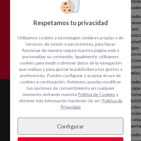
Mobili
Amplia gama de equipos
Cotización inmediata
Encofrado
Ver todo
Respetamos tu privacidad
Frama
Frami
Cimbr
Utilizamos cookies y tecnologías similares propias y de
Dokad
terceros, de sesión o persistentes, para hacer
Asistencia técnica in-
Contacta con nosotros
Vigas
funcionar de manera segura nuestra página web y
Torres
situ
personalizar su contenido. Igualmente, utilizamos
Sistem
cookies para medir y obtener datos de la navegación
Forjad
que realizas y para ajustar la publicidad a tus gustos y
Andamios
preferencias. Puedes configurar y aceptar el uso de
cookies a continuación. Asimismo, puedes modificar
Ver todo
tus opciones de consentimiento en cualquier
Colga
momento visitando nuestra
Política de Cookies
y
Cremal
obtener más información haciendo clic en:
Política de
Multid
Privacidad
Rodan
Instala
de vida
Configurar
Compacta
Ver todo
Compa