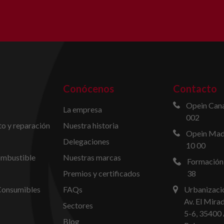
Conócenos
Contacto
Opein Cana
La empresa
002
o y reparación
Nuestra historia
Opein Madr
Delegaciones
10 00
ombustible
Nuestras marcas
Formación
Premios y certificados
38
Consumibles
FAQs
Urbanizació
Av. El Mira
Sectores
5-6, 35400 
Blog