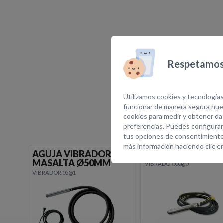
Respetamos 
E
Utilizamos cookies y tecnologías
funcionar de manera segura nues
cookies para medir y obtener dat
preferencias. Puedes configurar
tus opciones de consentimiento
más información haciendo clic e
AGUJA CONVERTIDOR
AGUJA VIBRADOR
Ø78MM
VIBRADOR.00@0
VIBRADOR.01@3