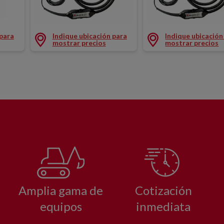
AF Ø78MM
AGUJA VIBRADOR AF Ø65MM
AGUJA VIBRADOR 
 para
Indique ubicación para
Indique ubicación
mostrar precios
mostrar precios
Amplia gama de
Cotización
equipos
inmediata