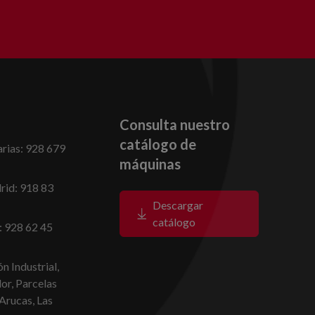
Consulta nuestro
catálogo de
rias: 928 679
máquinas
id: 918 83
Descargar
catálogo
: 928 62 45
n Industrial,
dor, Parcelas
Arucas, Las