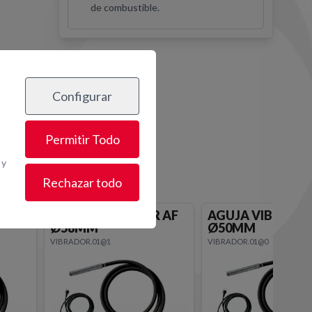
de combustible.
Configurar
os
Permitir Todo
 y
Rechazar todo
 AF
AGUJA VIBRADOR AF
CONVERTIDOR A
Ø50MM
400V 3xØ38-78
VIBRADOR.01@0
VIBRADOR.02