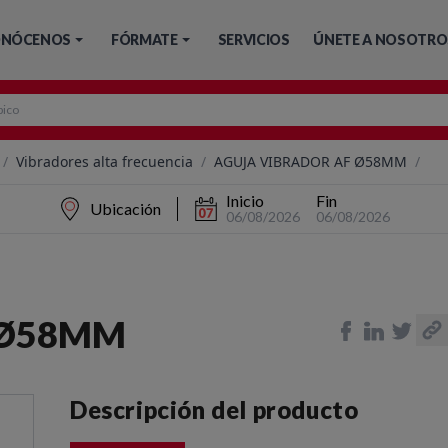
NÓCENOS
FÓRMATE
SERVICIOS
ÚNETE A NOSOTRO
/
Vibradores alta frecuencia
/
AGUJA VIBRADOR AF Ø58MM
/
Inicio
Fin
Ubicación
06/08/2026
06/08/2026
 Ø58MM
Descripción del producto