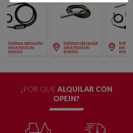
AGUJA CONVERTIDOR
MASALTA Ø50MM
AGUJA VIBRADOR AF Ø78MM
AGUJ
Indique ubicación
Indique ubicación
para mostrar
para mostrar
precios
precios
¿POR QUÉ
ALQUILAR CON
OPEIN?