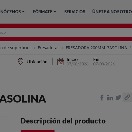
NÓCENOS
FÓRMATE
SERVICIOS
ÚNETE A NOSOTRO
o de superficies
/
Fresadoras
/
FRESADORA 200MM GASOLINA
/
Inicio
Fin
Ubicación
07/08/2026
07/08/2026
ASOLINA
Descripción del producto