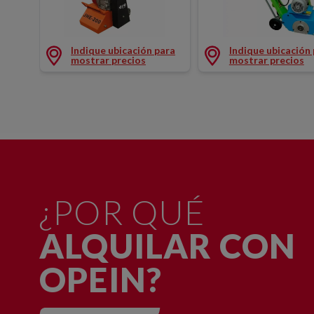
FRESADORA 200MM GASOLINA
FRESADORA 200MM 
Indique ubicación para
Indique ubicación
mostrar precios
mostrar precios
¿POR QUÉ
ALQUILAR CON
OPEIN?