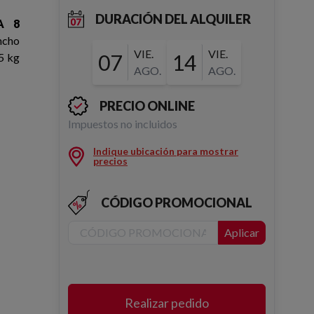
DURACIÓN DEL ALQUILER
A 8
ncho
VIE.
VIE.
07
14
5 kg
AGO.
AGO.
PRECIO ONLINE
Impuestos no incluidos
Indique ubicación para mostrar
precios
CÓDIGO PROMOCIONAL
Aplicar
Realizar pedido