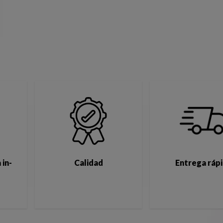
 in-
Calidad
Entrega ráp