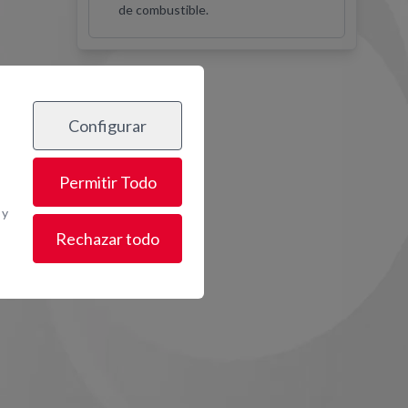
de combustible.
Configurar
os
Permitir Todo
 y
Rechazar todo