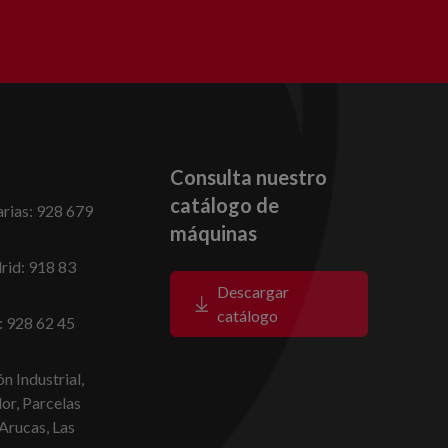
Consulta nuestro
catálogo de
rias: 928 679
máquinas
id: 918 83
Descargar
catálogo
: 928 62 45
n Industrial,
dor, Parcelas
Arucas, Las