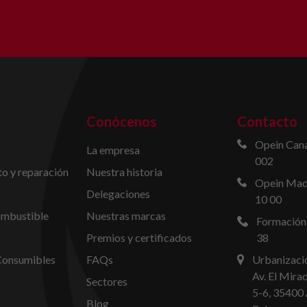
Conócenos
Contacto
Opein Cana
La empresa
002
o y reparación
Nuestra historia
Opein Madr
Delegaciones
10 00
ombustible
Nuestras marcas
Formación
Premios y certificados
38
Consumibles
FAQs
Urbanizació
Av. El Mira
Sectores
5-6, 35400 
Blog