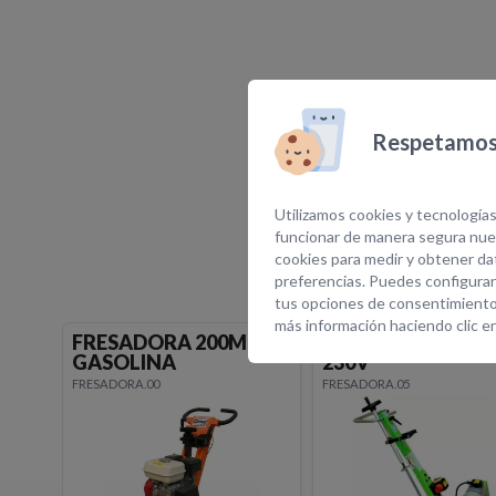
Respetamos 
E
Utilizamos cookies y tecnologías
funcionar de manera segura nues
cookies para medir y obtener dat
preferencias. Puedes configurar
tus opciones de consentimiento
más información haciendo clic e
FRESADORA 200MM
FRESADORA 200
GASOLINA
230V
FRESADORA.00
FRESADORA.05