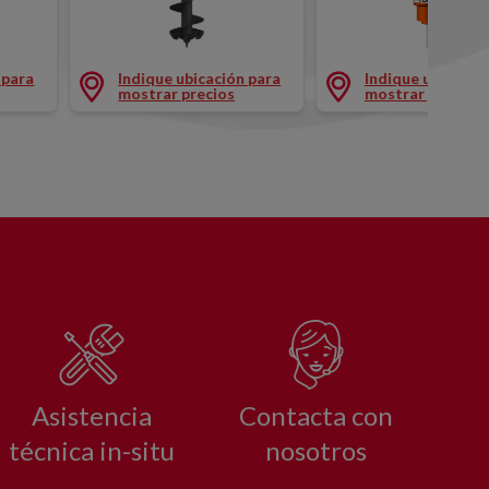
0X1200MM
AHOYADORA HIDRAULICA Ø400MM
FRESADORA HIDRA
 para
Indique ubicación para
Indique ubicació
mostrar precios
mostrar precios
Asistencia
Contacta con
técnica in-situ
nosotros