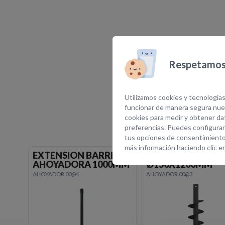
Respetamos 
E
Utilizamos cookies y tecnologías
funcionar de manera segura nues
cookies para medir y obtener dat
preferencias. Puedes configurar
tus opciones de consentimiento
más información haciendo clic e
ENA
BARRENA STD
BARRENA STD
0MM
Ø150X1200MM
Ø250X1200MM
AHOYADOR.00@3
AHOYADOR.00@2