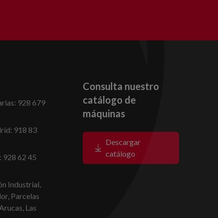
Consulta nuestro
catálogo de
rias: 928 679
máquinas
id: 918 83
Descargar
catálogo
: 928 62 45
n Industrial,
dor, Parcelas
Arucas, Las