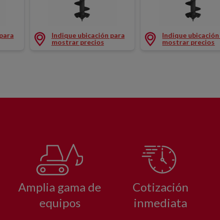
0X1200MM
BARRENA STD Ø300X1200MM
BARRENA STD Ø40
 para
Indique ubicación para
Indique ubicación
mostrar precios
mostrar precios
Amplia gama de
Cotización
equipos
inmediata