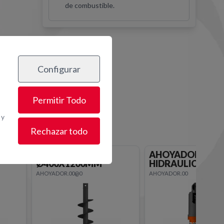
de combustible.
Configurar
os
Permitir Todo
 y
Rechazar todo
AHOYADORA
FRESADORA
HIDRAULICA Ø400MM
HIDRAULICA ASF
AHOYADOR.00
CARGADORA@10