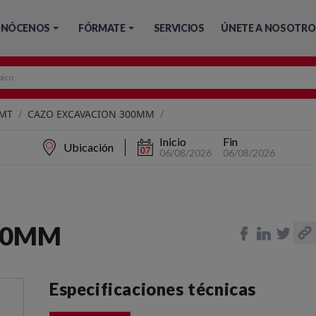
NÓCENOS
FÓRMATE
SERVICIOS
ÚNETE A NOSOTRO
 MT
/
CAZO EXCAVACION 300MM
/
Inicio
Fin
Ubicación
06/08/2026
06/08/2026
00MM
Especificaciones técnicas