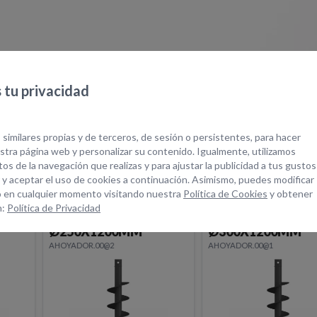
tu privacidad
quipos Relacionad
 similares propias y de terceros, de sesión o persistentes, para hacer
tra página web y personalizar su contenido. Igualmente, utilizamos
os de la navegación que realizas y para ajustar la publicidad a tus gustos
 y aceptar el uso de cookies a continuación. Asimismo, puedes modificar
 en cualquier momento visitando nuestra
Política de Cookies
y obtener
n:
Política de Privacidad
BARRENA STD
BARRENA STD
Ø300X1200MM
Ø400X1200MM
AHOYADOR.00@1
AHOYADOR.00@0