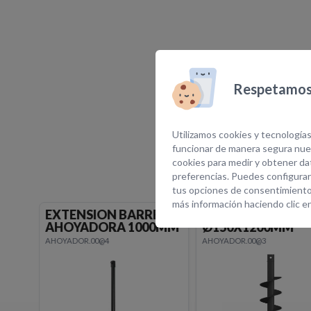
Respetamos 
E
Utilizamos cookies y tecnologías
funcionar de manera segura nues
cookies para medir y obtener dat
preferencias. Puedes configurar
tus opciones de consentimiento
más información haciendo clic e
ENA
BARRENA STD
BARRENA STD
0MM
Ø150X1200MM
Ø250X1200MM
AHOYADOR.00@3
AHOYADOR.00@2