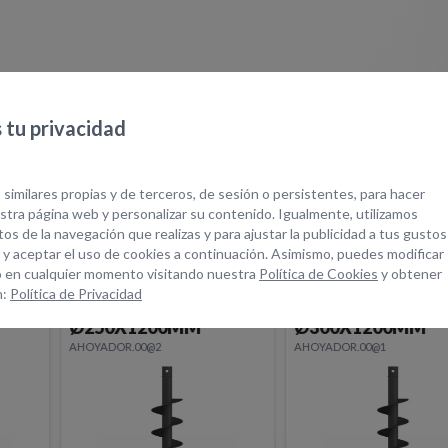
tu privacidad
quipos Relacionad
 similares propias y de terceros, de sesión o persistentes, para hacer
tra página web y personalizar su contenido. Igualmente, utilizamos
os de la navegación que realizas y para ajustar la publicidad a tus gustos
 y aceptar el uso de cookies a continuación. Asimismo, puedes modificar
 en cualquier momento visitando nuestra
Política de Cookies
y obtener
n:
Política de Privacidad
BARRENA STD
BARRENA STD
Ø300X1200MM
Ø400X1200MM
AHOYADOR.00@1
AHOYADOR.00@0