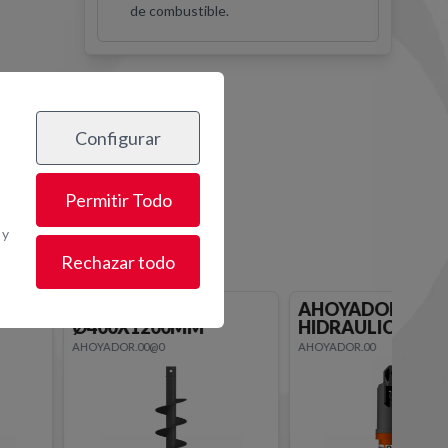
de combustible.
Configurar
os
Permitir Todo
 y
Rechazar todo
AHOYADORA
FRESADORA
HIDRAULICA Ø400MM
HIDRAULICA ASF
AHOYADOR.00
CARGADORA@10