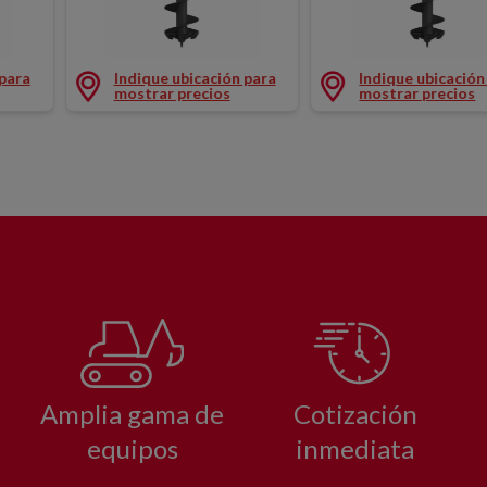
0X1200MM
BARRENA STD Ø300X1200MM
BARRENA STD Ø40
 para
Indique ubicación para
Indique ubicación
mostrar precios
mostrar precios
Amplia gama de
Cotización
equipos
inmediata