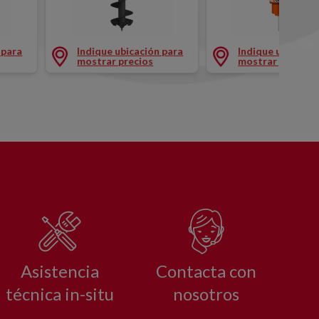
0X1200MM
AHOYADORA HIDRAULICA Ø400MM
FRESADORA HIDRA
 para
Indique ubicación para
Indique ubicació
mostrar precios
mostrar precios
Asistencia
Contacta con
técnica in-situ
nosotros