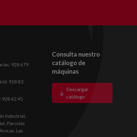
Consulta nuestro
catálogo de
rias: 928 679
máquinas
id: 918 83
Descargar
catálogo
: 928 62 45
n Industrial,
dor, Parcelas
Arucas, Las