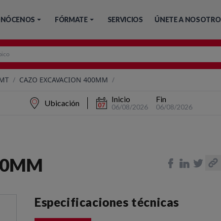
NÓCENOS
FÓRMATE
SERVICIOS
ÚNETE A NOSOTRO
 MT
/
CAZO EXCAVACION 400MM
/
Inicio
Fin
Ubicación
06/08/2026
06/08/2026
00MM
Especificaciones técnicas