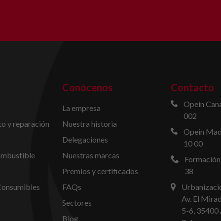
Conócenos
Contacto
Opein Cana
La empresa
002
o y reparación
Nuestra historia
Opein Madr
Delegaciones
10 00
ombustible
Nuestras marcas
Formación
Premios y certificados
38
Consumibles
FAQs
Urbanizació
Av. El Mira
Sectores
5-6, 35400 
Blog